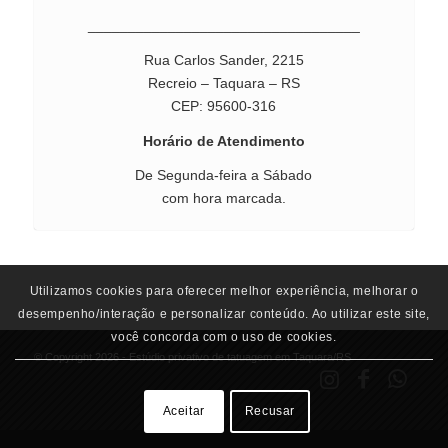
__________________________________
Rua Carlos Sander, 2215
Recreio – Taquara – RS
CEP: 95600-316
Horário de Atendimento
De Segunda-feira a Sábado
com hora marcada.
Utilizamos cookies para oferecer melhor experiência, melhorar o
desempenho/interação e personalizar conteúdo. Ao utilizar este site,
você concorda com o uso de cookies.
© Copyright 2026 - Estúdio privativo de tatuagem em Taquara/RS
Aceitar
Recusar